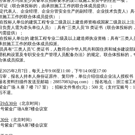
合体各方均应至少具备本次招标要求的设计或施工资质中的任意一项；
产许可证（联合体投标的，由承担施工工作的联合体成员提供）；
法定代表人、企业经理、企业分管安全生产的副经理、企业技术负责人）具有
担施工工作的联合体成员提供）；
注册在投标人单位的建筑工程专业二级及以上建造师资格或国家二级及以上
目负责人需为牵头单位人员）；具有“三类人员”B 类证书（联合体投标的
的需提供）；
册在投标人单位的 建筑工程专业二级及以上建造师执业资格；具有“三类人员
承担施工工作的联合体成员拟派。
人员具有“三类人员”C 类证书，人数符合中华人民共和国住房和城乡建设部建质
理机构设置及专职安全生产管理人员配备办法》的规定。联合体投标的，
合体成员拟派。
5年2月7日，每天上午9:00至11:00，下午14:00至17:00
后审，报名人持本人身份证原件、复印件，单位介绍信或企业法人授权书
名资料扫描件发送至邮箱：28857083@qq.com）；报名地点：浙江省
金广场 A 座 7 楼 717 室）；招标文件售价(元)：500 元（支付宝账号：13
后不退。
日9点30分
（北京时间）
1号紫金广场A座7楼会议室
点30分
（北京时间）
1号紫金广场A座7楼会议室