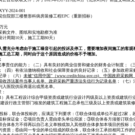
Y-2024-001
院住院部三楼整形科病房装修工程EPC（重新招标）
0万元
采购文件、图纸和实地勘察为准
设计周期10天，施工工期80天）
人需充分考虑由于施工噪音引起的投诉及停工，需要增加夜间施工的客观
施工总工期，同时由于这个原因造成的价格不予增加。
：
担民事责任的能力；（二）具有良好的商业信誉和健全的财务会计制度；（
；（四）有依法缴纳税收和社会保障资金的良好记录；（五）参加政府采
记录；（六）
未被“信用中国”（www.creditchina.gov.cn)、中国政府采购网（w
税收违法案件当事人名单、政府采购严重违法失信行为记录名单
；（七）
列入医院供应商退出或黑名单。
求：
有（1）具有工程设计综合甲级资质或建筑行业设计丙级及以上资质或建筑行
有建设行政主管部门核发的建筑工程施工总承包三级及以上资质或建筑装
合体投标，联合体投标的，应满足下列要求：①联合体组成单位不超过2家，
投标保证金；②项目负责人需由牵头单位拟派；③联合体各方须签订联合
联合体各方不得再以自己名义单独或加入其他联合体参加本项目的投标；
的资质；⑥由同一专业的单位组成的联合体，联合体分工承担相同工作的