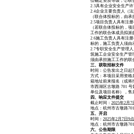
位确定资质等级；⑦联
2.3具有企业安全生
2.4企业主要负责人（
（联合体投标的，由承
2.5项目负责人具有
（若联合体投标的，项
工作的联合体成员拟派
2.6施工负责人具有注
标的，施工负责人须由
2.7专职安全生产管理
筑施工企业安全生产管
须由承担施工工作的联
三、获取招标文件
时间：公告发出之日起至202
方式：本项目采用资格
箱地址前来报名（或将报
市西湖区古墩路 701 号紫
单位及项目名称），售
四、响应文件提交
截止时间：
2025年2月7
地点：杭州市古墩路70
五、开启
时间：
2025年2月7日9
地点：杭州市古墩路70
六、公告期限