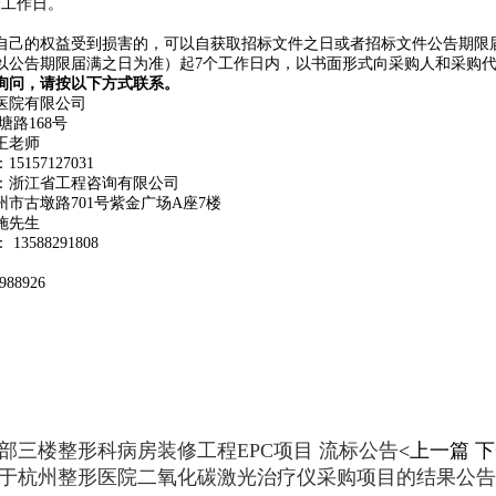
个工作日。
自己的权益受到损害的，可以自获取招标文件之日或者招标文件公告期限
以公告期限届满之日为准）起7个工作日内，以书面形式向采购人和采购
询问，请按以下方式联系。
医院有限公司
塘路168号
王老师
157127031
：浙江省工程咨询有限公司
市古墩路701号紫金广场A座7楼
施先生
588291808
88926
部三楼整形科病房装修工程EPC项目 流标公告
<上一篇 
于杭州整形医院二氧化碳激光治疗仪采购项目的结果公告