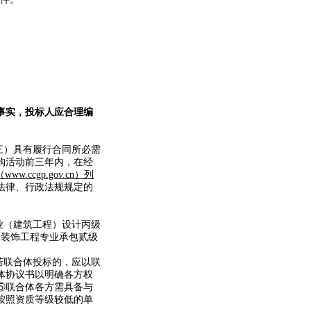
事实，投标人应合理编
三）具有履行合同所必需
购活动前三年内，在经
ww.ccgp.gov.cn）列
法律、行政法规规定的
业（建筑工程）设计丙级
修装饰工程专业承包贰级
若联合体投标的，应以联
体协议书以明确各方权
⑤联合体各方需具备与
按照资质等级较低的单